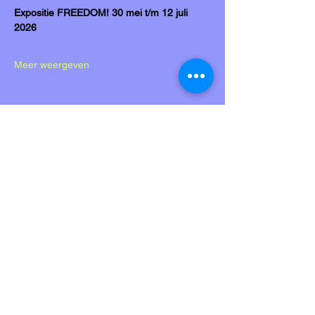
Expositie FREEDOM! 30 mei t/m 12 juli 
2026
Meer weergeven
Deel dit evenement
Kobalt & Co biedt onderdak aan
diverse kunstprojecten.
..