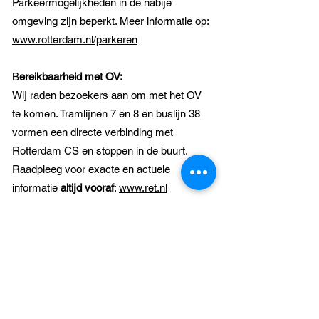
Parkeermogelijkheden in de nabije
omgeving zijn beperkt. Meer informatie op:
www.rotterdam.nl/parkeren
B
ereikbaarheid met OV:
Wij raden bezoekers aan om met het OV
te komen. Tramlijnen 7 en 8 en buslijn 38
vormen een directe verbinding met
Rotterdam CS en stoppen in de buurt.
Raadpleeg voor exacte en actuele
informatie
altijd vooraf
:
www.ret.nl
LET OP:
De tramhalte aan de
Zwaanshals/Zaagmolendrift heeft in beide
richtingen GEEN gelijkvloerse uitstap.​