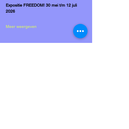
Expositie FREEDOM! 30 mei t/m 12 juli 
2026
Meer weergeven
Deel dit evenement
Kobalt & Co biedt onderdak aan
diverse kunstprojecten.
..